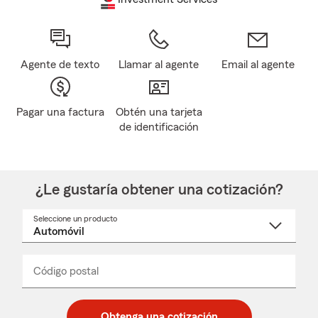
Agente de texto
Llamar al agente
Email al agente
Pagar una factura
Obtén una tarjeta
de identificación
¿Le gustaría obtener una cotización?
Seleccione un producto
Seleccione
un
nombre
de
producto
del
Código postal
Ingresa
Ingresa
_____
menú
un
un
desplegable
código
código
postal
postal
Obtenga una cotización