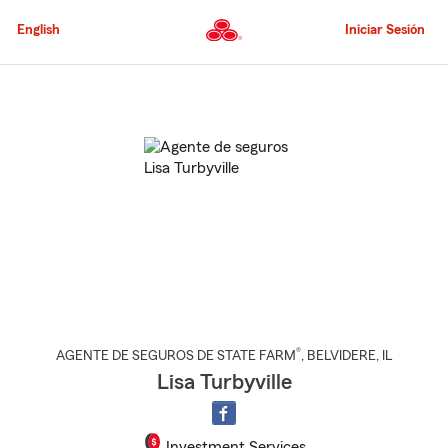
Pasar
al
English
Iniciar Sesión
contenido
principal
Comienzo
del
contenido
principal
®
AGENTE DE SEGUROS DE STATE FARM
,
BELVIDERE
, IL
Lisa Turbyville
Investment Services