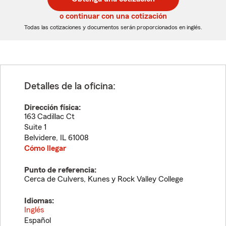
de
de
5
5
o continuar con una cotización
dígitos
dígitos
Todas las cotizaciones y documentos serán proporcionados en inglés.
Detalles de la oficina:
Dirección física:
163 Cadillac Ct
Suite 1
Belvidere
,
IL
61008
Cómo llegar
Punto de referencia:
Cerca de Culvers, Kunes y Rock Valley College
Idiomas:
Inglés
Español