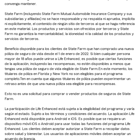
convenga mantener.
State Farm (incluyendo State Farm Mutual Automobile Insurance Company y sus
subsidiarias y afiliadas) no se hace responsable y no respalda ni aprueba, implícita
ni explícitamente, el contenido de ningún sitio de terceros al que se haga referencia
en este material. Los productos y servicios son ofrecidos por terceros y State
Farm no garantiza la mercantabilidad, la idoneidad ni la calidad de los productos y
servicios de terceros.
Beneficio disponible para los clientes de State Farm que han comprado una nueva
póliza de seguro de vida desde el 1 de enero de 2022. Si bien cualquier persona
mayor de 18 años puede unirse a Life Enhanced, es posible que ciertas funciones
de la aplicación, incluyendo las recompensas, no estén disponibles a menos que
tengas una póliza de seguro de vida elegible de State Farm.En este momento, los
titulares de póliza en Florida y New York no son elegibles para el programa
completo.Ten en cuenta que algunos titulares de póliza pueden experimentar un
retraso antes de que una nueva póliza sea elegible para recompensas.
Esto no es una solicitud para comprar o vender productos de seguros de State
Farm.
La participación de Life Enhanced está sujeta a la elegibilidad del programa y varía
según el estado. Sujeto a los términos y condiciones del acuerdo. La aplicación Life
Enhanced está disponible para Android e iOS. Es posible que se requiera un
dispositivo móvil iOS o Android para usar todas las funciones del programa Life
Enhanced. Los clientes deben aceptar autorizar a State Farm a recopilar datos
sobre salud y bienestar. Los usuarios de aplicaciones móviles deben aceptar un
acuerdo de licencia.