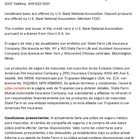
0001 Teléfono: 309-622-5001
Installment loans are offered by U.S. Bank National Association. Deposit products
are offered by U.S. Bank National Association. Member FDIC.
The creditor and issuer of this credit card is U.S. Bank National Association,
pursuant to a license from Visa U.S.A. Inc.
El seguro de vida y las anualidades son emitidos por State Farm Life Insurance
Company. (Sin licencia en MA, NY y WI) State Farm Life and Accident Assurance
Company (con licencia en New York y Wisconsin) Oficinas centrales, Bloomington,
Illinois.
Los productos de seguro de mascotas son suscritos en los Estados Unidos por
American Pet Insurance Company y ZPIC Insurance Company, 6100-4th Ave S,
Seattle, WA 98108. Administrado por Trupanion Managers USA, Inc. (CA: con
licencia No. 0G22803, NPN 9588590). Se aplican términos y condiciones, revise la
póliza completa
en la página web de Trupanion para obtener detalles. State Farm
Mutual Automobile Insurance Company, sus subsidiarias y afiliadas no ofrecen ni
son responsables financieramente por los productos de seguro de mascotas.
State Farm es una entidad independiente y no está afiliada con Trupanion ni con
American Pet Insurance.
Condiciones preexistentes:
Si actualmente tiene una póliza de seguro médico
para mascotas, el cambio de compañía de seguros o la compra de una nueva
póliza podría afectar ciertas disposiciones, tales como las coberturas para
condiciones preexistentes o los deducibles ya establecidos bajo su póliza actual.
Informe a su agente de State Farm si su póliza actual contiene disposiciones que le